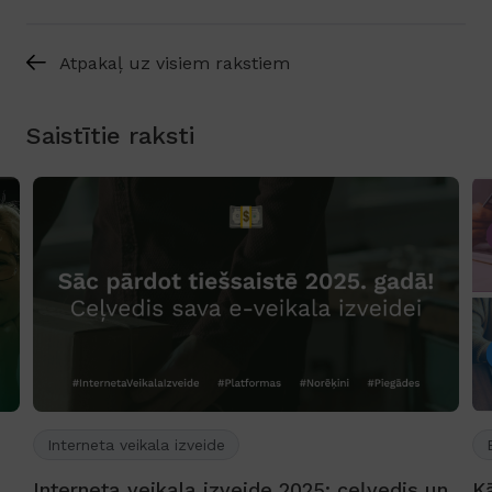
Atpakaļ uz visiem rakstiem
Saistītie raksti
Interneta veikala izveide
Interneta veikala izveide 2025: ceļvedis un
K