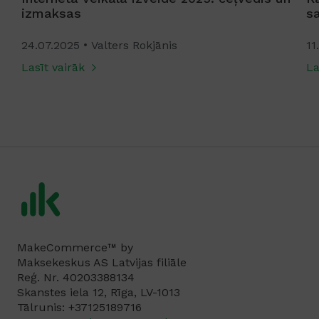
izmaksas
s
24.07.2025
Valters Rokjānis
11
Lasīt vairāk
La
MakeCommerce™ by
Maksekeskus AS Latvijas filiāle
Reģ. Nr. 40203388134
Skanstes iela 12, Rīga, LV-1013
Tālrunis: +37125189716‬