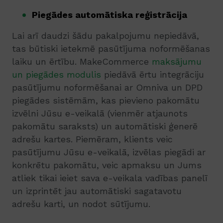
Piegādes automātiska reģistrācija
Lai arī daudzi šādu pakalpojumu nepiedāvā,
tas būtiski ietekmē pasūtījuma noformēšanas
laiku un ērtību. MakeCommerce
maksājumu
un piegādes modulis
piedāvā ērtu integrāciju
pasūtījumu noformēšanai ar Omniva un DPD
piegādes sistēmām, kas pievieno pakomātu
izvēlni Jūsu e-veikalā (vienmēr atjaunots
pakomātu saraksts) un automātiski ģenerē
adrešu kartes. Piemēram, klients veic
pasūtījumu Jūsu e-veikalā, izvēlas piegādi ar
konkrētu pakomātu, veic apmaksu un Jums
atliek tikai ieiet sava e-veikala vadības panelī
un izprintēt jau automātiski sagatavotu
adrešu karti, un nodot sūtījumu.