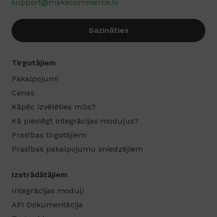
support@makecommerce.lv
Sazināties
Tirgotājiem
Pakalpojumi
Cenas
Kāpēc izvēlēties mūs?
Kā pieslēgt integrācijas moduļus?
Prasības tirgotājiem
Prasības pakalpojumu sniedzējiem
Izstrādātājiem
Integrācijas moduļi
API Dokumentācija