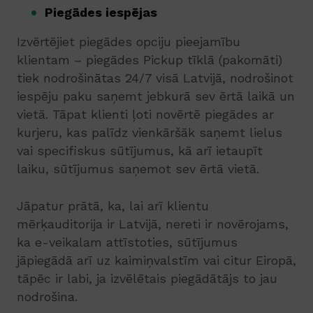
Piegādes iespējas
Izvērtējiet piegādes opciju pieejamību
klientam – piegādes Pickup tīklā (pakomāti)
tiek nodrošinātas 24/7 visā Latvijā, nodrošinot
iespēju paku saņemt jebkurā sev ērtā laikā un
vietā. Tāpat klienti ļoti novērtē piegādes ar
kurjeru, kas palīdz vienkāršāk saņemt lielus
vai specifiskus sūtījumus, kā arī ietaupīt
laiku, sūtījumus saņemot sev ērtā vietā.
Jāpatur prātā, ka, lai arī klientu
mērķauditorija ir Latvijā, nereti ir novērojams,
ka e-veikalam attīstoties, sūtījumus
jāpiegādā arī uz kaimiņvalstīm vai citur Eiropā,
tāpēc ir labi, ja izvēlētais piegādātājs to jau
nodrošina.