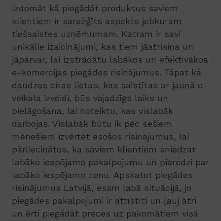
Izdomāt kā piegādāt produktus saviem
klientiem ir sarežģīts aspekts jebkuram
tiešsaistes uzņēmumam. Katram ir savi
unikālie izaicinājumi, kas tiem jāatrisina un
jāpārvar, lai izstrādātu labākos un efektīvākos
e-komercijas piegādes risinājumus. Tāpat kā
daudzas citas lietas, kas saistītas ar jaunā e-
veikala izveidi, būs vajadzīgs laiks un
pielāgošana, lai noteiktu, kas vislabāk
darbojas. Vislabāk būtu ik pēc sešiem
mēnešiem izvērtēt esošos risinājumus, lai
pārliecinātos, ka saviem klientiem sniedzat
labāko iespējamo pakalpojumu un pieredzi par
labāko iespējamo cenu. Apskatot piegādes
risinājumus Latvijā, esam labā situācijā, jo
piegādes pakalpojumi ir attīstīti un ļauj ātri
un ērti piegādāt preces uz pakomātiem visā