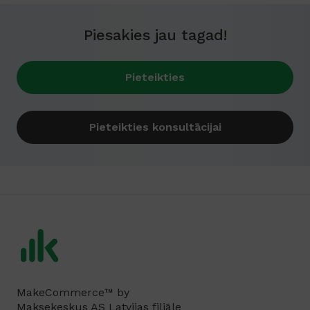
Piesakies jau tagad!
Pieteikties
Pieteikties konsultācijai
MakeCommerce™ by
Maksekeskus AS Latvijas filiāle