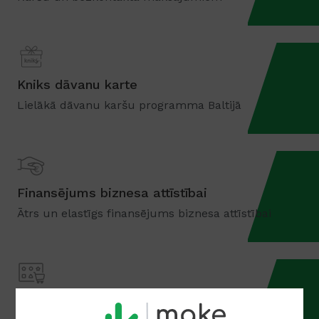
Kniks dāvanu karte
Lielākā dāvanu karšu programma Baltijā
Finansējums biznesa attīstībai
Ātrs un elastīgs finansējums biznesa attīstībai
Tirdzniecības platformu risinājums