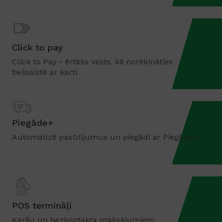
Click to pay
Click to Pay - ērtāks veids, kā norēķināties
tiešsaistē ar karti
Piegāde+
Automatizē pasūtijumus un piegādi ar Piegāde+
POS termināļi
Karšu un bezkontakta maksājumiem