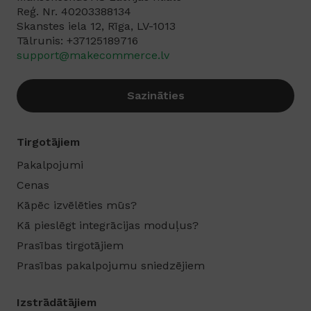
Reģ. Nr. 40203388134
Skanstes iela 12, Rīga, LV-1013
Tālrunis: +37125189716‬
support@makecommerce.lv
Sazināties
Tirgotājiem
Pakalpojumi
Cenas
Kāpēc izvēlēties mūs?
Kā pieslēgt integrācijas moduļus?
Prasības tirgotājiem
Prasības pakalpojumu sniedzējiem
Izstrādātājiem