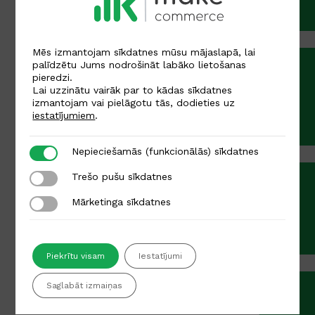
Tirdzniecības platformu norēķinu risinājums.
Mēs izmantojam sīkdatnes mūsu mājaslapā, lai
palīdzētu Jums nodrošināt labāko lietošanas
pieredzi.
Preču atgriešana
Lai uzzinātu vairāk par to kādas sīkdatnes
izmantojam vai pielāgotu tās, dodieties uz
Labākā naudas atmaksu sistēmu starp
iestatījumiem
.
maksājumu pakalpojuma sniedzējiem.
Nepieciešamās (funkcionālās) sīkdatnes
Nepieciešamās (funkcionālās) sīkdatnes
Trešo pušu sīkdatnes
Trešo pušu sīkdatnes
Mārketinga sīkdatnes
Mārketinga sīkdatnes
Maksājumu saite
Izveido saiti un pieņem maksājumus jebkur
Piekrītu visam
Iestatījumi
Saglabāt izmaiņas
Abonēšanas maksājumi