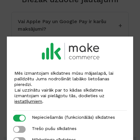
Vai Apple Pay un Google Pay ir karšu
maksājumi?
Vai Apple Pay un Google Pay palīdz
palielināt pārdošanu?
Mēs izmantojam sīkdatnes mūsu mājaslapā, lai
palīdzētu Jums nodrošināt labāko lietošanas
Vai Apple Pay pieslēgšanai ir
pieredzi.
nepieciešami papildu līgumi?
Lai uzzinātu vairāk par to kādas sīkdatnes
izmantojam vai pielāgotu tās, dodieties uz
iestatījumiem
.
Vai iespējams veikt naudas atmaksu
Nepieciešamās (funkcionālās) sīkdatnes
Nepieciešamās (funkcionālās) sīkdatnes
Apple Pay darījumiem?
Trešo pušu sīkdatnes
Trešo pušu sīkdatnes
Mārketinga sīkdatnes