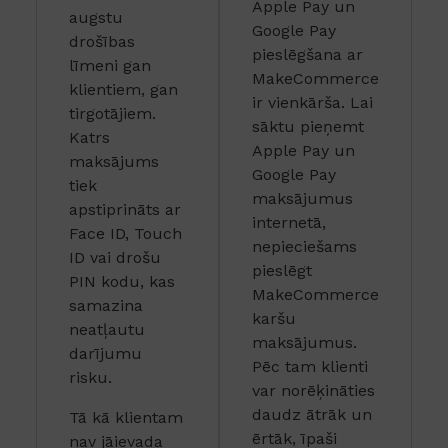
Apple Pay un
augstu
Google Pay
drošības
pieslēgšana ar
līmeni gan
MakeCommerce
klientiem, gan
ir vienkārša. Lai
tirgotājiem.
sāktu pieņemt
Katrs
Apple Pay un
maksājums
Google Pay
tiek
maksājumus
apstiprināts ar
internetā,
Face ID, Touch
nepieciešams
ID vai drošu
pieslēgt
PIN kodu, kas
MakeCommerce
samazina
karšu
neatļautu
maksājumus.
darījumu
Pēc tam klienti
risku.
var norēķināties
daudz ātrāk un
Tā kā klientam
ērtāk, īpaši
nav jāievada