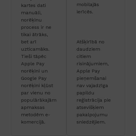
mobilajās
kartes dati
ierīcēs.
manuāli,
norēķinu
process ir ne
tikai ātrāks,
bet arī
Atšķirībā no
uzticamāks.
daudziem
Tieši tāpēc
citiem
Apple Pay
risinājumiem,
norēķini un
Apple Pay
Google Pay
pieņemšanai
norēķini kļūst
nav vajadzīga
par vienu no
papildu
populārākajām
reģistrācija pie
apmaksas
atsevišķiem
metodēm e-
pakalpojumu
komercijā.
sniedzējiem.