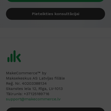
Pieteikties konsultācijai
MakeCommerce™ by
Maksekeskus AS Latvijas filiāle
Reģ. Nr. 40203388134
Skanstes iela 12, Rīga, LV-1013
Tālrunis: +37125189716‬
support@makecommerce.lv