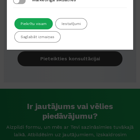
Mārketinga sīkdatnes
Piesakies jau tagad!
Piekrītu visam
Iestatījumi
Pieteikties
Saglabāt izmaiņas
Pieteikties konsultācijai
Ir jautājums vai vēlies
piedāvājumu?
Aizpildi formu, un mēs ar Tevi sazināsimies tuvākajā
laikā. Atbildēsim uz jautājumiem, izskaidrosim