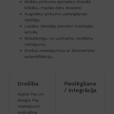
Ātrāku pirkuma apmaksu (mazāk
klikšķu, mazāk datu ievades)
Augstāku pirkumu pabeigšanas
rādītāju
Labāku lietotāja pieredzi mobilajās
ierīcēs
Mūsdienīgu un uzticamu norēķinu
risinājumu
Drošus maksājumus ar biometrisko
autentifikāciju
Drošība
Pieslēgšana
/ integrācija
Apple Pay un
Google Pay
maksājumi
nodrošina