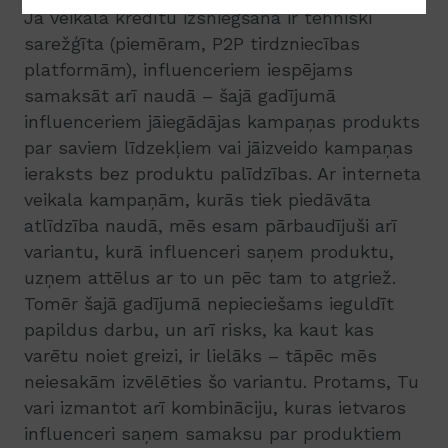
Ja veikala kredītu izsniegšana ir tehniski
sarežģīta (piemēram, P2P tirdzniecības
platformām), influenceriem iespējams
samaksāt arī naudā – šajā gadījumā
influenceriem jāiegādājas kampaņas produkts
par saviem līdzekļiem vai jāizveido kampaņas
ieraksts bez produktu palīdzības. Ar interneta
veikala kampaņām, kurās tiek piedāvāta
atlīdzība naudā, mēs esam pārbaudījuši arī
variantu, kurā influenceri saņem produktu,
uzņem attēlus ar to un pēc tam to atgriež.
Tomēr šajā gadījumā nepieciešams ieguldīt
papildus darbu, un arī risks, ka kaut kas
varētu noiet greizi, ir lielāks – tāpēc mēs
neiesakām izvēlēties šo variantu. Protams, Tu
vari izmantot arī kombināciju, kuras ietvaros
influenceri saņem samaksu par produktiem