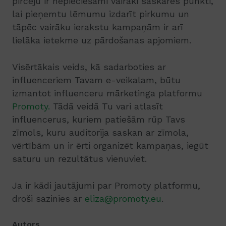
pircēju ir nepieciešami vairāki saskares punkti,
lai pieņemtu lēmumu izdarīt pirkumu un
tāpēc vairāku ierakstu kampaņām ir arī
lielāka ietekme uz pārdošanas apjomiem.
Visērtākais veids, kā sadarboties ar
influenceriem Tavam e-veikalam, būtu
izmantot influenceru mārketinga platformu
Promoty.
Tādā veidā Tu vari atlasīt
influencerus, kuriem patiešām rūp Tavs
zīmols, kuru auditorija saskan ar zīmola,
vērtībām un ir ērti organizēt kampaņas, iegūt
saturu un rezultātus vienuviet.
Ja ir kādi jautājumi par Promoty platformu,
droši sazinies ar
eliza@promoty.eu
.
Autors