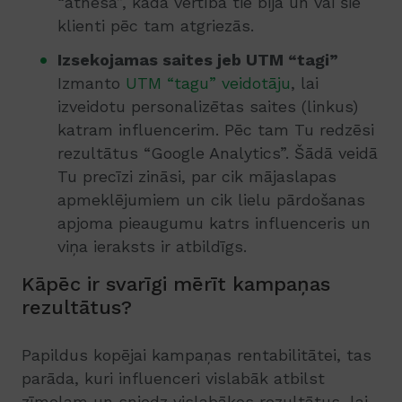
“atnesa”, kādā vērtībā tie bija un vai šie
klienti pēc tam atgriezās.
Izsekojamas saites jeb UTM “tagi”
Izmanto
UTM “tagu” veidotāju
, lai
izveidotu personalizētas saites (linkus)
katram influencerim. Pēc tam Tu redzēsi
rezultātus “Google Analytics”. Šādā veidā
Tu precīzi zināsi, par cik mājaslapas
apmeklējumiem un cik lielu pārdošanas
apjoma pieaugumu katrs influenceris un
viņa ieraksts ir atbildīgs.
Kāpēc ir svarīgi mērīt kampaņas
rezultātus?
Papildus kopējai kampaņas rentabilitātei, tas
parāda, kuri influenceri vislabāk atbilst
zīmolam un sniedz vislabākos rezultātus, lai