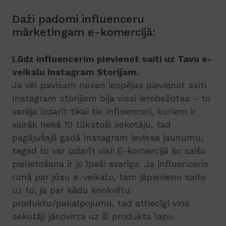
Daži padomi influenceru
mārketingam e-komercijā:
Lūdz influencerim pievienot saiti uz Tavu e-
veikalu Instagram Storijam.
Ja vēl pavisam nesen iespējas pievienot saiti
Instagram storijiem bija visai ierobežotas – to
varēja izdarīt tikai tie influenceri, kuriem ir
vairāk nekā 10 tūkstoši sekotāju, tad
pagājušajā gadā Instagram ieviesa jaunumu,
tagad to var izdarīt visi! E-komercijā šo saišu
pielietošana ir jo īpaši svarīga. Ja influenceris
runā par jūsu e-veikalu, tam jāpievieno saite
uz to, ja par kādu konkrētu
produktu/pakalpojumu, tad attiecīgi viņa
sekotāji jānovirza uz šī produkta lapu.