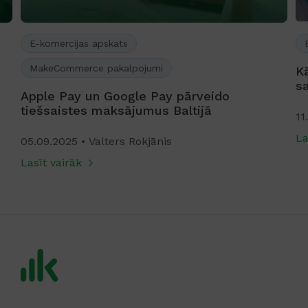
E-komercijas apskats
MakeCommerce pakalpojumi
K
s
Apple Pay un Google Pay pārveido
tiešsaistes maksājumus Baltijā
11
La
05.09.2025
Valters Rokjānis
Lasīt vairāk