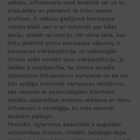
veikalu, influenceris savā ierakstā var uz to
atsaukties un pievienot tā linku savam
profilam. E-veikalu gadījumā kampaņas
mērķis bieži vien ir arī informēt par kādu
akciju, atlaidi vai loteriju. Vēl viena lieta, kas
būtu jādefinē pirms kampaņas sākuma, ir
kampaņas mērķauditorija. Jo veiksmīgāk
zīmols spēs noteikt savu mērķauditoriju, jo
lielāka ir iespējamība, ka zīmols atradīs
atbilstošus influencerus kampaņai un ka tas
būs spējīgs noformēt kampaņas vēstījumu,
kas rezonēs ar potenciālajiem klientiem.
Vairāku sadarbības ierakstu veikšana ar vienu
influenceri ir stratēģija, ko mēs vienmēr
iesakām piekopt.
Pirmkārt, ilgtermiņa sadarbība ir augstāks
uzticamības līmenis. Otrkārt, lielākajai daļai