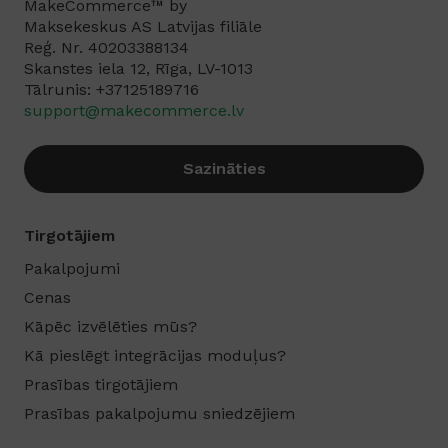
MakeCommerce™ by
Maksekeskus AS Latvijas filiāle
Reģ. Nr. 40203388134
Skanstes iela 12, Rīga, LV-1013
Tālrunis: +37125189716‬
support@makecommerce.lv
Sazināties
Tirgotājiem
Pakalpojumi
Cenas
Kāpēc izvēlēties mūs?
Kā pieslēgt integrācijas moduļus?
Prasības tirgotājiem
Prasības pakalpojumu sniedzējiem