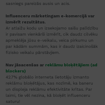
sasniegs pareizās ausis un acis.
Influenceru mārketingam e-komercijā var
izmērīt rezultātus.
Ar atlaižu kodu un izsekojamo saišu palīdzību
ir pavisam vienkārši izmērīt, cik daudz cilvēku
apmeklēja jūsu e-veikalu, veica pirkumu un
par kādām summām, kas ir daudz izaicinošāk
fizisko veikalu pārstāvjiem.
Nav jāsacenšas ar
reklāmu bloķētājiem (ad
blockers)
42.7% globālo interneta lietotāju izmanto
reklāmu bloķētājus, kas nozīmē, ka baneru
un displeja reklāmu efektivitāte krītas. Par
laimi, tie vēl nezina, kā bloķēt influenceru
saturu!