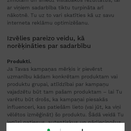
ar viņiem sadarbība tiktu turpināta arī
nākotnē. Tu uz to vari skatīties kā uz savu
interneta reklāmu optimizēšanu.
Izvēlies pareizo veidu, kā
norēķināties par sadarbību
Produkti.
Ja Tavas kampaņas mērķis ir pievērst
uzmanību kādam konkrētam produktam vai
produktu grupai, atlīdzībai par kampaņu
vajadzētu būt tam pašam produktam – lai Tu
varētu būt drošs, ka kampaņai piesakās
influenceri, kas patiešām lieto (vai jūt, ka viņi
vēlētos izmēģināt) šo produktu. Šādā veidā Tu
iegūsi patiesus, autentiskus un pārliecinošus
ierakstus. Vēl viens spēcīgs arguments par