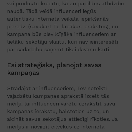
vai produktu kredītu, kā arī papildus atlīdzību
naudā. Tādā veidā influenceri iegūs
autentisku interneta veikala iepirkšanās
pieredzi (savukārt Tu labākus ierakstus), un
kampaņa būs pievilcīgāka influenceriem ar
lielāku sekotāju skaitu, kuri nav ieinteresēti
par sadarbību saņemt tikai dāvanu karti.
Esi stratēģisks, plānojot savas
kampaņas
Strādājot ar influenceriem, Tev noteikti
vajadzētu kampaņas aprakstā izcelt tās
mērķi, lai influenceri varētu uzrakstīt savu
kampaņas ierakstu, balstoties uz to, un
aicināt savus sekotājus attiecīgi rīkoties. Ja
mērķis ir novirzīt cilvēkus uz interneta