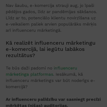
Nav šaubu, e-komercija strauji aug, jo īpaši
pēdējos gados, līdz ar pandēmijas sākšanos.
Līdz ar to, potenciālo klientu novirzīšana uz
e-veikaliem paliek arvien populārāks mērķis
arī influenceru mārketingā.
Kā realizēt influenceru mārketingu
e-komercijā, lai iegūtu labākos
rezultātus?
Te būs daži padomi no
influenceru
mārketinga platformas
. Iesākumā, kā
influenceru mārketings var būt noderīgs e-
komercijā?
Ar influenceru palīdzību var sasniegt precīzi
mērķētas (nišas) auditorijas.