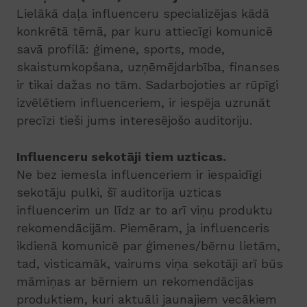
Lielākā daļa influenceru specializējas kādā
konkrētā tēmā, par kuru attiecīgi komunicē
savā profilā: ģimene, sports, mode,
skaistumkopšana, uzņēmējdarbība, finanses
ir tikai dažas no tām. Sadarbojoties ar rūpīgi
izvēlētiem influenceriem, ir iespēja uzrunāt
precīzi tieši jums interesējošo auditoriju.
Influenceru sekotāji tiem uzticas.
Ne bez iemesla influenceriem ir iespaidīgi
sekotāju pulki, šī auditorija uzticas
influencerim un līdz ar to arī viņu produktu
rekomendācijām. Piemēram, ja influenceris
ikdienā komunicē par ģimenes/bērnu lietām,
tad, visticamāk, vairums viņa sekotāji arī būs
māmiņas ar bērniem un rekomendācijas
produktiem, kuri aktuāli jaunajiem vecākiem