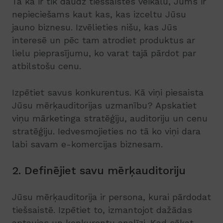
Tā kā ir tik daudz tiešsaistes veikalu, Jums ir
nepieciešams kaut kas, kas izceltu Jūsu
jauno biznesu. Izvēlieties nišu, kas Jūs
interesē un pēc tam atrodiet produktus ar
lielu pieprasījumu, ko varat tajā pārdot par
atbilstošu cenu.
Izpētiet savus konkurentus. Kā viņi piesaista
Jūsu mērķauditorijas uzmanību? Apskatiet
viņu mārketinga stratēģiju, auditoriju un cenu
stratēģiju. Iedvesmojieties no tā ko viņi dara
labi savam e-komercijas biznesam.
2. Definējiet savu mērķauditoriju
Jūsu mērķauditorija ir persona, kurai pārdodat
tiešsaistē. Izpētiet to, izmantojot dažādas
aptaujas un konkurentu analīzi. Kad sākat