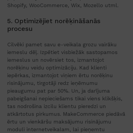
Shopify, WooCommerce, Wix, Mozello utml.
5. Optimizējiet norēķināšanās
procesu
Cilvēki pamet savu e-veikala grozu vairāku
iemeslu dēļ. Izpētiet visbiežāk sastopamos
iemeslus un novērsiet tos, izmantojot
norēķinu veidu optimizāciju. Kad klienti
iepērkas, izmantojot viņiem ērtu norēķinu
risinājumu, tirgotāji redz ieņēmumu
pieaugumu pat par 50%. Un, ja darījuma
pabeigšanai nepieciešams tikai viens klikšķis,
tas nodrošina izcilu klientu pieredzi un
atkārtotus pirkumus. MakeCommerce piedāvā
ērtu un vienkāršu maksājumu risinājumu
moduli internetveikalam, lai pieņemtu