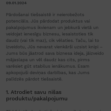
09.01.2024
Pārdošanai tiešsaistē ir neierobežots
potenciāls. Jūs pārdodat produktus vai
pakalpojumus ikvienam un jebkurā vietā un
veidojat ienesīgu biznesu, iesaistoties tik
daudz (vai tik maz), cik vēlaties. Taču, lai to
izveidotu, Jūs nevarat vienkārši uzsist knipi –
Jums būs jāatrod sava biznesa ideja, jāizveido
mājaslapa un vēl daudz kas cits, pirms
varēsiet gūt stabilus ienākumus. Esam
apkopojuši deviņas darbības, kas Jums
palīdzēs pārdot tiešsaistē.
1. Atrodiet savu nišas
produktu/pakalpojumu