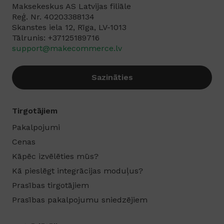
Maksekeskus AS Latvijas filiāle
Reģ. Nr. 40203388134
Skanstes iela 12, Rīga, LV-1013
Tālrunis: +37125189716‬
support@makecommerce.lv
Sazināties
Tirgotājiem
Pakalpojumi
Cenas
Kāpēc izvēlēties mūs?
Kā pieslēgt integrācijas moduļus?
Prasības tirgotājiem
Prasības pakalpojumu sniedzējiem