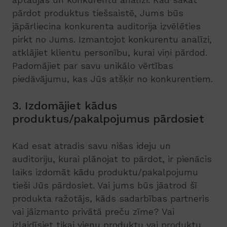
pārdot produktus tiešsaistē, Jums būs
jāpārliecina konkurenta auditorija izvēlēties
pirkt no Jums. Izmantojot konkurentu analīzi,
atklājiet klientu personību, kurai viņi pārdod.
Padomājiet par savu unikālo vērtības
piedāvājumu, kas Jūs atšķir no konkurentiem.
3. Izdomājiet kādus
produktus/pakalpojumus pārdosiet
Kad esat atradis savu nišas ideju un
auditoriju, kurai plānojat to pārdot, ir pienācis
laiks izdomāt kādu produktu/pakalpojumu
tieši Jūs pārdosiet. Vai jums būs jāatrod šī
produkta ražotājs, kāds sadarbības partneris
vai jāizmanto privātā preču zīme? Vai
izlaidīsiet tikai vienu produktu vai produktu