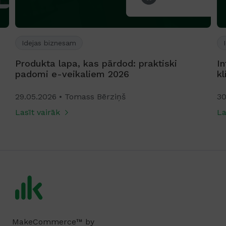
Idejas biznesam
Produkta lapa, kas pārdod: praktiski
In
padomi e-veikaliem 2026
k
29.05.2026
Tomass Bērziņš
30
Lasīt vairāk
La
MakeCommerce™ by