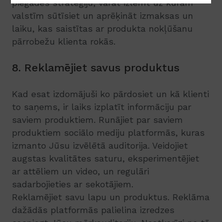
piegādes stratēģiju, varat izlemt uz kurām
valstīm sūtīsiet un aprēķināt izmaksas un
laiku, kas saistītas ar produkta nokļūšanu
pārrobežu klienta rokās.
8. Reklamējiet savus produktus
Kad esat izdomājuši ko pārdosiet un kā klienti
to saņems, ir laiks izplatīt informāciju par
saviem produktiem. Runājiet par saviem
produktiem sociālo mediju platformās, kuras
izmanto Jūsu izvēlētā auditorija. Veidojiet
augstas kvalitātes saturu, eksperimentējiet
ar attēliem un video, un regulāri
sadarbojieties ar sekotājiem.
Reklamējiet savu lapu un produktus. Reklāma
dažādās platformās palielina izredzes