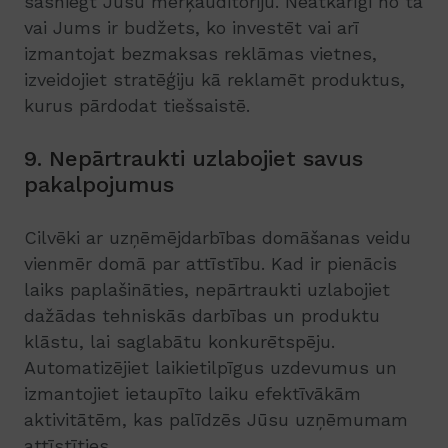
sasniegt Jūsu mērķauditoriju. Neatkarīgi no tā
vai Jums ir budžets, ko investēt vai arī
izmantojat bezmaksas reklāmas vietnes,
izveidojiet stratēģiju kā reklamēt produktus,
kurus pārdodat tiešsaistē.
9. Nepārtraukti uzlabojiet savus
pakalpojumus
Cilvēki ar uzņēmējdarbības domāšanas veidu
vienmēr domā par attīstību. Kad ir pienācis
laiks paplašināties, nepārtraukti uzlabojiet
dažādas tehniskās darbības un produktu
klāstu, lai saglabātu konkurētspēju.
Automatizējiet laikietilpīgus uzdevumus un
izmantojiet ietaupīto laiku efektīvākām
aktivitātēm, kas palīdzēs Jūsu uzņēmumam
attīstīties.