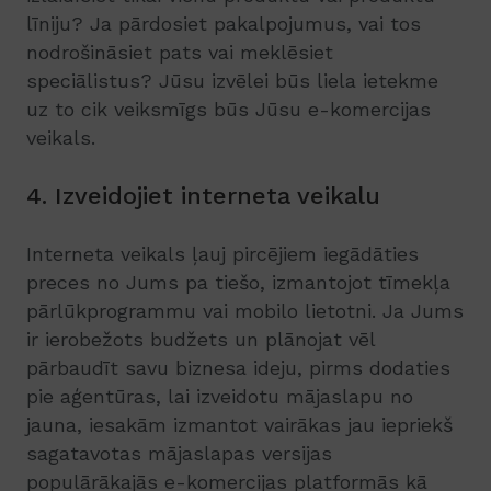
līniju? Ja pārdosiet pakalpojumus, vai tos
nodrošināsiet pats vai meklēsiet
speciālistus? Jūsu izvēlei būs liela ietekme
uz to cik veiksmīgs būs Jūsu e-komercijas
veikals.
4. Izveidojiet interneta veikalu
Interneta veikals ļauj pircējiem iegādāties
preces no Jums pa tiešo, izmantojot tīmekļa
pārlūkprogrammu vai mobilo lietotni. Ja Jums
ir ierobežots budžets un plānojat vēl
pārbaudīt savu biznesa ideju, pirms dodaties
pie aģentūras, lai izveidotu mājaslapu no
jauna, iesakām izmantot vairākas jau iepriekš
sagatavotas mājaslapas versijas
populārākajās e-komercijas platformās kā