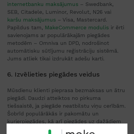
internetbanku maksājumus
– Swedbank,
SEB, Citadele, Luminor, Revolut, N26 vai
karšu maksājumus
– Visa, Mastercard.
Papildus tam,
MakeCommerce modulis
ir ērti
savienojams ar populārākajām piegādes
metodēm – Omniva un DPD, nodrošinot
automātisku sūtījumu reģistrāciju sistēmā.
Jums atliek tikai izdrukāt adešu karti.
6. Izvēlieties piegādes veidus
Mūsdienu klienti pieprasa bezmaksas un ātru
piegādi. Daudzi atteiktos no pirkuma
tiešsaistē, ja piegāde neatbilstu viņu cerībām.
Šobrīd populārākās ir pakomātu un
kurjerpiegādes, kā arī piegādes uz dažādiem
saņemšanas punktiem (veikalā, pasta nodaļā,