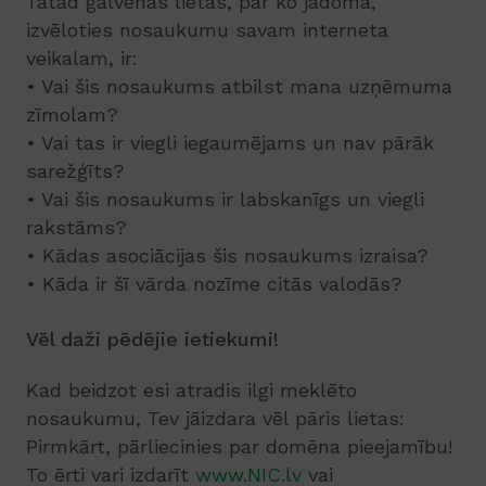
Tātad galvenās lietas, par ko jādomā,
izvēloties nosaukumu savam interneta
veikalam, ir:
• Vai šis nosaukums atbilst mana uzņēmuma
zīmolam?
• Vai tas ir viegli iegaumējams un nav pārāk
sarežģīts?
• Vai šis nosaukums ir labskanīgs un viegli
rakstāms?
• Kādas asociācijas šis nosaukums izraisa?
• Kāda ir šī vārda nozīme citās valodās?
Vēl daži pēdējie ietiekumi!
Kad beidzot esi atradis ilgi meklēto
nosaukumu, Tev jāizdara vēl pāris lietas:
Pirmkārt, pārliecinies par domēna pieejamību!
To ērti vari izdarīt
www.NIC.lv
vai