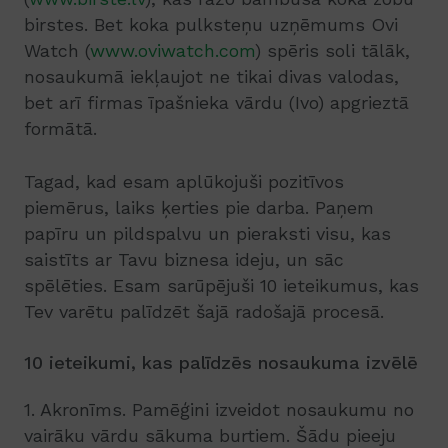
birstes. Bet koka pulksteņu uzņēmums Ovi
Watch (
www.oviwatch.com
) spēris soli tālāk,
nosaukumā iekļaujot ne tikai divas valodas,
bet arī firmas īpašnieka vārdu (Ivo) apgrieztā
formātā.
Tagad, kad esam aplūkojuši pozitīvos
piemērus, laiks ķerties pie darba. Paņem
papīru un pildspalvu un pieraksti visu, kas
saistīts ar Tavu biznesa ideju, un sāc
spēlēties. Esam sarūpējuši 10 ieteikumus, kas
Tev varētu palīdzēt šajā radošajā procesā.
10 ieteikumi, kas palīdzēs nosaukuma izvēlē
1. Akronīms. Pamēģini izveidot nosaukumu no
vairāku vārdu sākuma burtiem. Šādu pieeju