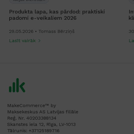
Produkta lapa, kas pārdod: praktiski
In
padomi e-veikaliem 2026
k
29.05.2026
Tomass Bērziņš
30
Lasīt vairāk
La
MakeCommerce™ by
Maksekeskus AS Latvijas filiāle
Reģ. Nr. 40203388134
Skanstes iela 12, Rīga, LV-1013
Tālrunis: +37125189716‬