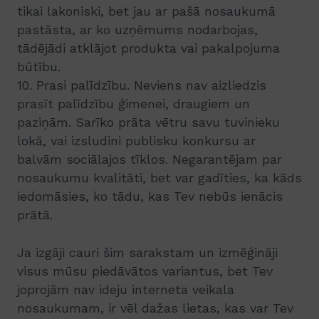
tikai lakoniski, bet jau ar pašā nosaukumā
pastāsta, ar ko uzņēmums nodarbojas,
tādējādi atklājot produkta vai pakalpojuma
būtību.
10. Prasi palīdzību. Neviens nav aizliedzis
prasīt palīdzību ģimenei, draugiem un
paziņām. Sarīko prāta vētru savu tuvinieku
lokā, vai izsludini publisku konkursu ar
balvām sociālajos tīklos. Negarantējam par
nosaukumu kvalitāti, bet var gadīties, ka kāds
iedomāsies, ko tādu, kas Tev nebūs ienācis
prātā.
Ja izgāji cauri šim sarakstam un izmēģināji
visus mūsu piedāvātos variantus, bet Tev
joprojām nav ideju interneta veikala
nosaukumam, ir vēl dažas lietas, kas var Tev