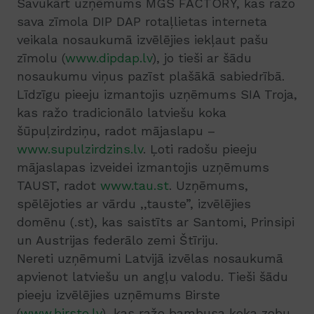
Savukārt uzņēmums MGS FACTORY, kas ražo
sava zīmola DIP DAP rotaļlietas interneta
veikala nosaukumā izvēlējies iekļaut pašu
zīmolu (
www.dipdap.lv
), jo tieši ar šādu
nosaukumu viņus pazīst plašākā sabiedrībā.
Līdzīgu pieeju izmantojis uzņēmums SIA Troja,
kas ražo tradicionālo latviešu koka
šūpuļzirdziņu, radot mājaslapu –
www.supulzirdzins.lv
. Ļoti radošu pieeju
mājaslapas izveidei izmantojis uzņēmums
TAUST, radot
www.tau.st
. Uzņēmums,
spēlējoties ar vārdu ,,tauste”, izvēlējies
domēnu (.st), kas saistīts ar Santomi, Prinsipi
un Austrijas federālo zemi Štīriju.
Nereti uzņēmumi Latvijā izvēlas nosaukumā
apvienot latviešu un angļu valodu. Tieši šādu
pieeju izvēlējies uzņēmums Birste
(
www.birste.lv
), kas ražo bambusa koka zobu