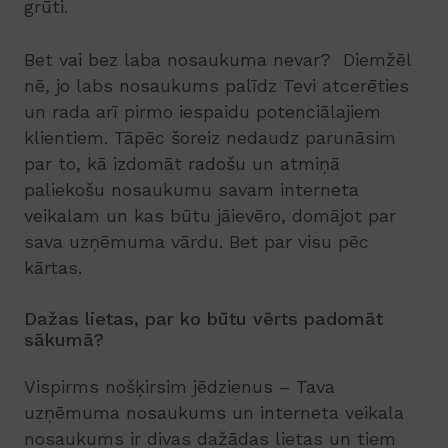
grūti.
Bet vai bez laba nosaukuma nevar? Diemžēl
nē, jo labs nosaukums palīdz Tevi atcerēties
un rada arī pirmo iespaidu potenciālajiem
klientiem. Tāpēc šoreiz nedaudz parunāsim
par to, kā izdomāt radošu un atmiņā
paliekošu nosaukumu savam interneta
veikalam un kas būtu jāievēro, domājot par
sava uzņēmuma vārdu. Bet par visu pēc
kārtas.
Dažas lietas, par ko būtu vērts padomāt
sākumā?
Vispirms nošķirsim jēdzienus – Tava
uzņēmuma nosaukums un interneta veikala
nosaukums ir divas dažādas lietas un tiem