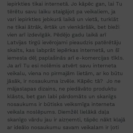
iepirkties tikai internetā. Jo kāpēc gan, lai Tu
tērētu savu laiku staigājot pa veikaliem, ja
vari iepirkties jebkurā laikā un vietā, turklāt
ne tikai ātrāk, ērtāk un vienkāršāk, bet bieži
vien arī izdevīgāk. Pēdējo gadu laikā arī
Latvijas tirgū ievērojami pieaudzis patērētāju
skaits, kas labprāt iepērkas internetā, un šī
iemesla dēļ paplašinās arī e-komercijas tīkls.
Ja arī Tu esi nolēmis atvērt savu interneta
veikalu, viena no pirmajām lietām, ar ko būtu
jāsāk, ir nosaukuma izvēle. Kāpēc tā? Jo ne
mājaslapas dizains, ne piedāvāto produktu
klāsts, bet gan labi pārdomāts un skanīgs
nosaukums ir būtisks veiksmīga interneta
veikala noslēpums. Diemžēl lielākā daļa
skanīgo vārdu jau ir aizņemti, tāpēc nākt klajā
ar ideālo nosaukumu savam veikalam ir ļoti