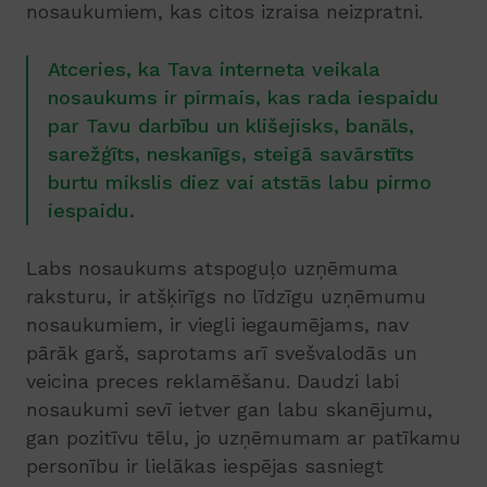
nosaukumiem, kas citos izraisa neizpratni.
Atceries, ka Tava interneta veikala
nosaukums ir pirmais, kas rada iespaidu
par Tavu darbību un klišejisks, banāls,
sarežģīts, neskanīgs, steigā savārstīts
burtu mikslis diez vai atstās labu pirmo
iespaidu.
Labs nosaukums atspoguļo uzņēmuma
raksturu, ir atšķirīgs no līdzīgu uzņēmumu
nosaukumiem, ir viegli iegaumējams, nav
pārāk garš, saprotams arī svešvalodās un
veicina preces reklamēšanu. Daudzi labi
nosaukumi sevī ietver gan labu skanējumu,
gan pozitīvu tēlu, jo uzņēmumam ar patīkamu
personību ir lielākas iespējas sasniegt