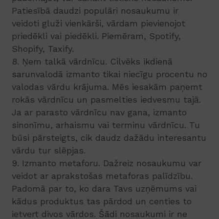
Patiesībā daudzi populāri nosaukumu ir
veidoti gluži vienkārši, vārdam pievienojot
priedēkli vai piedēkli. Piemēram, Spotify,
Shopify, Taxify.
8. Ņem talkā vārdnīcu. Cilvēks ikdienā
sarunvalodā izmanto tikai niecīgu procentu no
valodas vārdu krājuma. Mēs iesakām paņemt
rokās vārdnīcu un pasmelties iedvesmu tajā.
Ja ar parasto vārdnīcu nav gana, izmanto
sinonīmu, arhaismu vai terminu vārdnīcu. Tu
būsi pārsteigts, cik daudz dažādu interesantu
vārdu tur slēpjas.
9. Izmanto metaforu. Dažreiz nosaukumu var
veidot ar aprakstošas metaforas palīdzību.
Padomā par to, ko dara Tavs uzņēmums vai
kādus produktus tas pārdod un centies to
ietvert divos vārdos. Šādi nosaukumi ir ne