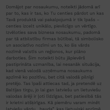
Domājot par nosaukumu, noteikti jādomā arī
par to, kas ir tas, ko Tu centies pārdot un kas
Tavā produktā vai pakalpojumā ir tik īpašs –
centies izcelt unikālo, pievilcīgo un vērtīgo.
Izvēloties sava biznesa nosaukumu, padomā
par tā atbilstību firmas būtībai, tā simbolisko
un asociatīvo nozīmi un to, ko šis vārds
nozīmē valstīs un reģionos, kur plāno
darboties. Šim noteikti būtu jāpievērš
pastiprināta uzmanība, lai nesanāk situācija,
kad vienā valodā uzņēmuma nosaukums
apzīmē ko pozitīvu, bet citā valodā pilnīgi
pretējo. Tas īpaši attiecas tad, ja pretendē uz
Baltijas tirgu, jo lai gan latviešu un lietuviešu
valodas ārēji ir ļoti līdzīgas, bet patiesībā tās
ir krietni atšķirīgas. Kā piemēru varam minēt
latviešu vārdu ,,bauda”, kas lietuviski apzīmē