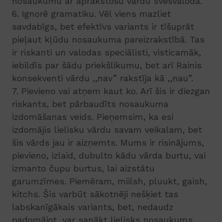
nosaukumu ar aprakstošu vārdu svešvalodā.
6. Ignorē gramatiku. Vēl viens mazliet
savdabīgs, bet efektīvs variants ir tīšuprāt
pieļaut kļūdu nosaukuma pareizrakstībā. Tas
ir riskanti un valodas speciālisti, visticamāk,
iebildīs par šādu priekšlikumu, bet arī Rainis
konsekventi vārdu ,,nav” rakstīja kā ,,nau”.
7. Pievieno vai atņem kaut ko. Arī šis ir diezgan
riskants, bet pārbaudīts nosaukuma
izdomāšanas veids. Pieņemsim, ka esi
izdomājis lielisku vārdu savam veikalam, bet
šis vārds jau ir aizņemts. Mums ir risinājums,
pievieno, izlaid, dubulto kādu vārda burtu, vai
izmanto čupu burtus, lai aizstātu
garumzīmes. Piemēram, miilsh, pluukt, gaish,
kitchs. Šis varbūt sākotnēji nešķiet tas
labskanīgākais variants, bet, nedaudz
padomājot, var sanākt lielisks nosaukums.