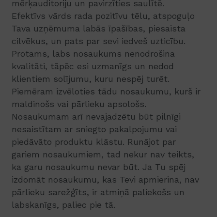
mērķauditoriju un pavirzīties saulītē.
Efektīvs vārds rada pozitīvu tēlu, atspoguļo
Tava uzņēmuma labās īpašības, piesaista
cilvēkus, un pats par sevi iedveš uzticību.
Protams, labs nosaukums nenodrošina
kvalitāti, tāpēc esi uzmanīgs un nedod
klientiem solījumu, kuru nespēj turēt.
Piemēram izvēloties tādu nosaukumu, kurš ir
maldinošs vai pārlieku apsološs.
Nosaukumam arī nevajadzētu būt pilnīgi
nesaistītam ar sniegto pakalpojumu vai
piedāvāto produktu klāstu. Runājot par
gariem nosaukumiem, tad nekur nav teikts,
ka garu nosaukumu nevar būt. Ja Tu spēj
izdomāt nosaukumu, kas Tevi apmierina, nav
pārlieku sarežģīts, ir atmiņā paliekošs un
labskanīgs, paliec pie tā.