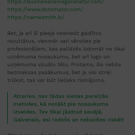
https://businessnamegenerator.com/
https://www.dotomator.com/
https://namesmith.io/
Bet, ja arī šī pieeja nesniedz gaidītos
rezultātus, vienmēr vari vērsties pie
profesionāļiem, kas palīdzēs izdomāt ne tikai
uzņēmuma nosaukumu, bet arī logo un
uzņēmuma vizuālo tēlu. Protams, šis nebūs
bezmaksas pasākumus, bet ja visi striķi
trūkst, tas var būt lielisks risinājums.
Atceries, nav tādas vienas pareizās
metodes, kā nonākt pie nosaukuma
izveides. Tev tikai jāatrod savējā.
Galvenais, esi radošs un nebaidies riskēt!