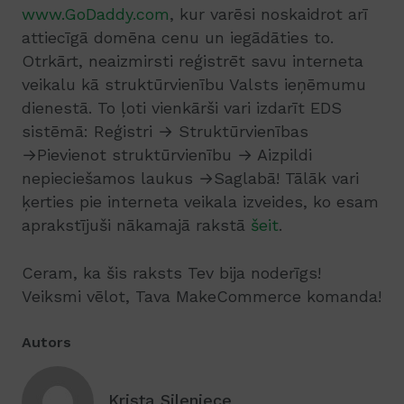
www.GoDaddy.com
, kur varēsi noskaidrot arī
attiecīgā domēna cenu un iegādāties to.
Otrkārt, neaizmirsti reģistrēt savu interneta
veikalu kā struktūrvienību Valsts ieņēmumu
dienestā. To ļoti vienkārši vari izdarīt EDS
sistēmā: Reģistri → Struktūrvienības
→Pievienot struktūrvienību → Aizpildi
nepieciešamos laukus →Saglabā! Tālāk vari
ķerties pie interneta veikala izveides, ko esam
aprakstījuši nākamajā rakstā
šeit
.
Ceram, ka šis raksts Tev bija noderīgs!
Veiksmi vēlot, Tava MakeCommerce komanda!
Autors
Krista Sileniece