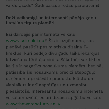
vārdu ,,sods”. Šādi parasti rodas pārpratumi!
Daži veiksmīgi un interesanti pēdējo gadu
Latvijas tirgus piemēri
Esi dzirdējis par interneta veikalu
www.vissirslikti.eu
? Šis ir uzņēmums, kas
piedāvā pasūtīt pesimistiska dizaina T-
kreklus, kuri pēdējo divu gadu laikā iekarojuši
latviešu patērētāju sirdis. Sākotnēji var likties,
ka šis ir negatīvs nosaukuma piemērs, bet nē,
patiesībā šis nosaukums precīzi atspoguļo
uzņēmuma piedāvāto produktu klāstu un
vienlaikus ir arī asprātīgs un uzmanību
piesaistošs. Interesantu nosaukumu interneta
veikalam izvēlējies arī dizaina apģērbu veikals
www.thewordsoflatvian.lv
.