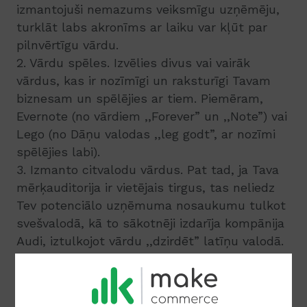
izmantojuši nemazums veiksmīgu uzņēmēju,
turklāt labs akronīms ar laiku var kļūt par
pilnvērtīgu vārdu.
2. Vārdu spēles. Izvēlies divus vai vairāk
vārdus, kas ir nozīmīgi un raksturīgi Tavam
biznesam un spēlējies ar tiem. Piemēram,
Evernote (no vārdiem ,,Forever” un ,,Note”) vai
Lego (no Dāņu valodas ,,leg godt”, ar nozīmi
spēlējies labi).
3. Izmanto citvalodu vārdus. Pat tad, ja Tava
mērķauditorija ir vietējais tirgus, tas neliedz
Tev potenciālo uzņēmuma nosaukumu tulkot
svešvalodā, kā to sākotnēji izdarīja kompānija
Audi, iztulkojot vārdu ,,dzirdēt” latīņu valodā.
4. Paskaties kartē. Izmanto pasaules karti un
iedvesmojies no vietu, upju, ezeru un kalnu
nosaukumiem. Mēs visi zinām interneta