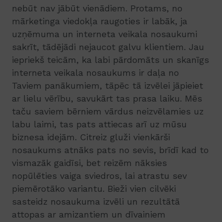
nebūt nav jābūt vienādiem. Protams, no
mārketinga viedokļa raugoties ir labāk, ja
uzņēmuma un interneta veikala nosaukumi
sakrīt, tādējādi nejaucot galvu klientiem. Jau
iepriekš teicām, ka labi pārdomāts un skanīgs
interneta veikala nosaukums ir daļa no
Taviem panākumiem, tāpēc tā izvēlei jāpieiet
ar lielu vērību, savukārt tas prasa laiku. Mēs
taču saviem bērniem vārdus neizvēlamies uz
labu laimi, tas pats attiecas arī uz mūsu
biznesa idejām. Citreiz gluži vienkārši
nosaukums atnāks pats no sevis, brīdī kad to
vismazāk gaidīsi, bet reizēm nāksies
nopūlēties vaiga sviedros, lai atrastu sev
piemērotāko variantu. Bieži vien cilvēki
sasteidz nosaukuma izvēli un rezultātā
attopas ar amizantiem un dīvainiem