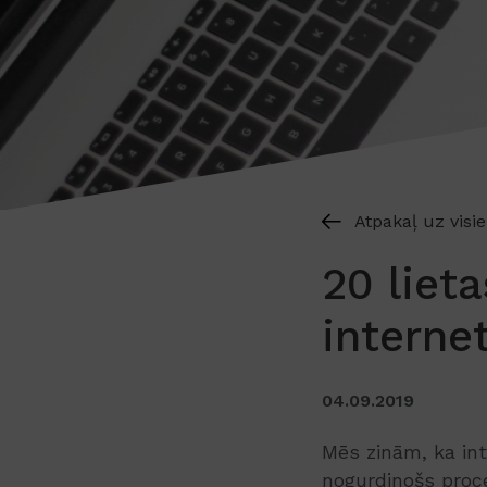
Atpakaļ uz visi
20 liet
interne
04.09.2019
Mēs zinām, ka int
nogurdinošs proce