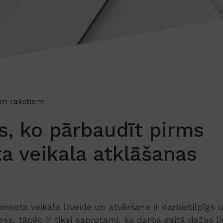
em rakstiem
as, ko pārbaudīt pirms
ta veikala atklāšanas
erneta veikala izveide un atvēršana ir darbietilpīgs 
ss, tāpēc ir tikai saprotami, ka darba gaitā dažas l