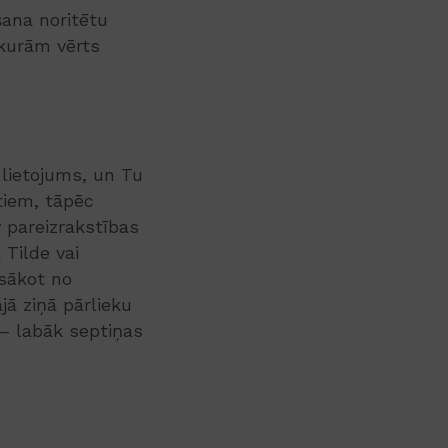
šana noritētu
 kurām vērts
 lietojums, un Tu
tiem, tāpēc
v pareizrakstības
Tilde vai
sākot no
ā ziņā pārlieku
 – labāk septiņas