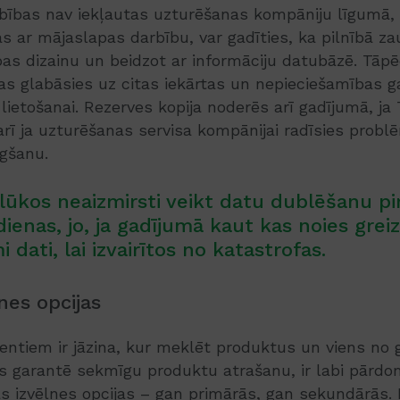
bības nav iekļautas uzturēšanas kompāniju līgumā, 
s ar mājaslapas darbību, var gadīties, ka pilnībā za
as dizainu un beidzot ar informāciju datubāzē. Tāpēc 
kas glabāsies uz citas iekārtas un nepieciešamības 
i lietošanai. Rezerves kopija noderēs arī gadījumā, j
 arī ja uzturēšanas servisa kompānijai radīsies probl
gšanu.
lūkos neaizmirsti veikt datu dublēšanu p
ienas, jo, ja gadījumā kaut kas noies greizi
 dati, lai izvairītos no katastrofas.
nes opcijas
ientiem ir jāzina, kur meklēt produktus un viens no 
s garantē sekmīgu produktu atrašanu, ir labi pārdo
as izvēlnes opcijas – gan primārās, gan sekundārās. 