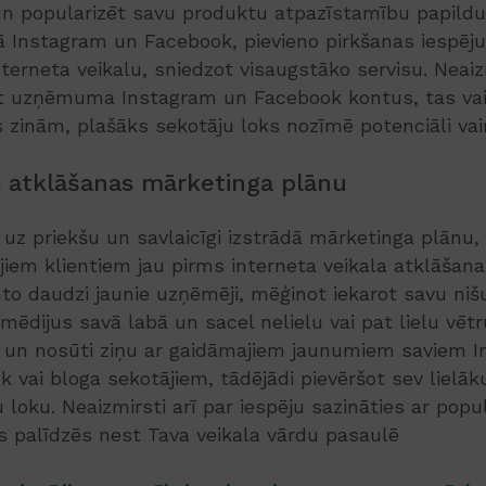
un popularizēt savu produktu atpazīstamību papildu
kā Instagram un Facebook, pievieno pirkšanas iespēju
nterneta veikalu, sniedzot visaugstāko servisu. Neaizm
t uzņēmuma Instagram un Facebook kontus, tas vai
 zinām, plašāks sekotāju loks nozīmē potenciāli vair
s atklāšanas mārketinga plānu
uz priekšu un savlaicīgi izstrādā mārketinga plānu,
ajiem klientiem jau pirms interneta veikala atklāšanas
o daudzi jaunie uzņēmēji, mēģinot iekarot savu niš
mēdijus savā labā un sacel nelielu vai pat lielu vēt
u un nosūti ziņu ar gaidāmajiem jaunumiem saviem I
 vai bloga sekotājiem, tādējādi pievēršot sev liel
u loku. Neaizmirsti arī par iespēju sazināties ar pop
s palīdzēs nest Tava veikala vārdu pasaulē