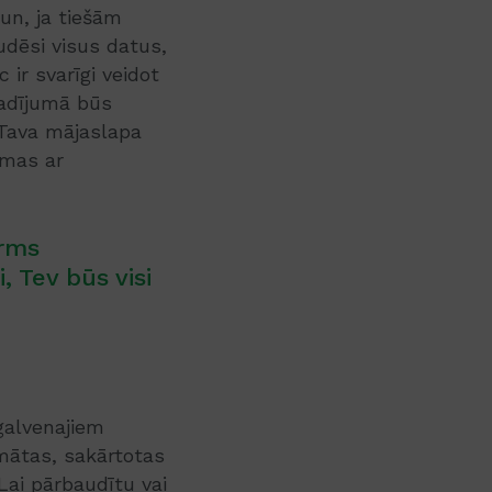
un, ja tiešām
udēsi visus datus,
ir svarīgi veidot
gadījumā būs
a Tava mājaslapa
ēmas ar
irms
, Tev būs visi
galvenajiem
mātas, sakārtotas
Lai pārbaudītu vai