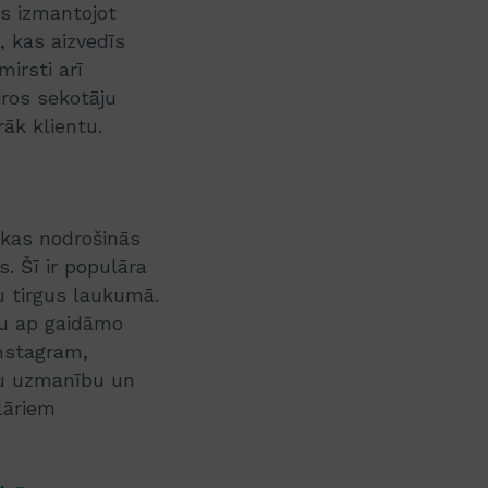
s izmantojot
, kas aizvedīs
irsti arī
ros sekotāju
āk klientu.
 kas nodrošinās
. Šī ir populāra
u tirgus laukumā.
ru ap gaidāmo
nstagram,
āku uzmanību un
ulāriem