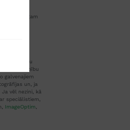
 ir būtiska
atram produktam
ītos, kad
lāde. Mūsdienu
ptimālu darbību
no galvenajiem
ogrāfijas un, ja
Ja vēl nezini, kā
ar speciālistiem,
m,
ImageOptim
,