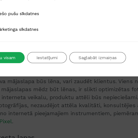
jaslapas META aprakstu arī produktu META aprakstam
u sīkdatnes
ešo pušu sīkdatnes
bas uzlabošanā. Pārliecinies, ka META apraksts k
os atslēgas vārdus, lai Tevis piedāvātā prece parād
a sīkdatnes
rketinga sīkdatnes
ents izmanto pārlūkprogrammas meklētāju.
lus
tu visam
Iestatījumi
Saglabāt izmaiņas
a ikvienu mājaslapas lietotāju, ir lēna mājaslapas ie
vēkam trūkst pacietības, un mēs sagaidām ātru un o
Tava mājaslapa būs lēna, vari zaudēt klientus. Viens 
mājaslapas mēdz būt lēnas, ir slikti optimizētas fot
interneta veikalu, produktu attēli būs nepieciešami. 
togrāfijas, nezaudējot attēla kvalitāti, konsultējies 
 no internetā pieejamajiem instrumentiem, piemēra
Pixel
.
testa lapas