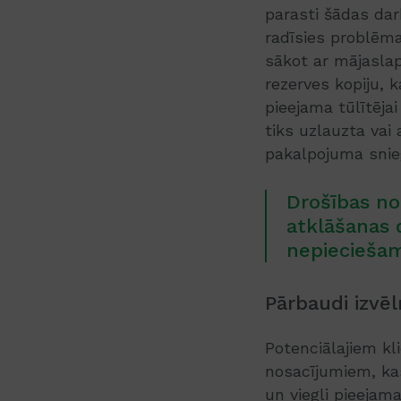
parasti šādas dar
radīsies problēma
sākot ar mājaslap
rezerves kopiju, 
pieejama tūlītēja
tiks uzlauzta vai
pakalpojuma snie
Drošības no
atklāšanas d
nepieciešami
Pārbaudi izvēl
Potenciālajiem kl
nosacījumiem, ka
un viegli pieejam