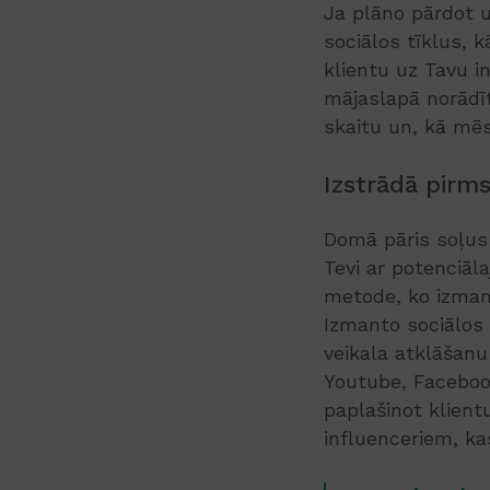
Ja plāno pārdot 
sociālos tīklus, 
klientu uz Tavu i
mājaslapā norādī
skaitu un, kā mēs
Izstrādā pirm
Domā pāris soļus 
Tevi ar potenciāl
metode, ko izmant
Izmanto sociālos 
veikala atklāšan
Youtube, Facebook
paplašinot klient
influenceriem, ka