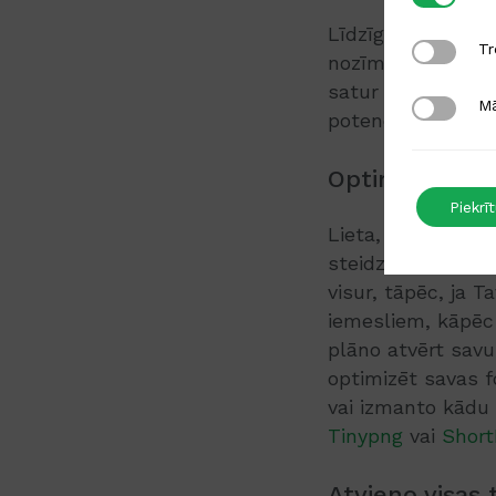
Līdzīgi kā ar mā
Trešo puš
Tr
nozīme SEO darbī
satur nepieciešam
Mārketing
Mā
potenciālais kli
Optimizē attē
Piekrī
Lieta, kas kaitin
steidzīgajam cil
visur, tāpēc, ja 
iemesliem, kāpēc 
plāno atvērt savu 
optimizēt savas fo
vai izmanto kādu
Tinypng
vai
Short
Atvieno visas 