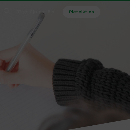
Tirgotāju portāls
Pieteikties