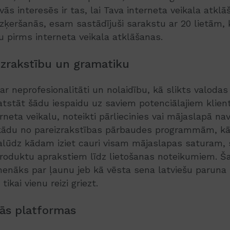
vās interesēs ir tas, lai Tava interneta veikala atklā
izķeršanās, esam sastādījuši sarakstu ar 20 lietām,
 pirms interneta veikala atklāšanas.
izrakstību un gramatiku
ar neprofesionalitāti un nolaidību, kā slikts valodas
 atstāt šādu iespaidu uz saviem potenciālajiem klien
rneta veikalu, noteikti pārliecinies vai mājaslapā na
kādu no pareizrakstības pārbaudes programmām, kā 
alūdz kādam iziet cauri visam mājaslapas saturam, 
roduktu aprakstiem līdz lietošanas noteikumiem. Šaj
 nenāks par ļaunu jeb kā vēsta sena latviešu paruna
ikai vienu reizi griezt.
lās platformas