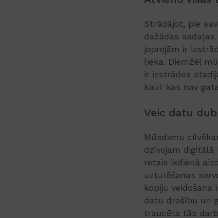
Strādājot, pie sa
dažādas sadaļas. 
joprojām ir izstrā
lieka. Diemžēl mū
ir izstrādes stadi
kaut kas nav gata
Veic datu dub
Mūsdienu cilvēkam
dzīvojam digitālā
retais ikdienā ai
uzturēšanas serve
kopiju veidošana 
datu drošību un g
traucēta tās darbī