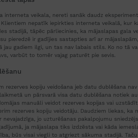
va interneta veikala, nereti sanāk daudz eksperimen
Klientiem nepatīk iepirkties interneta veikalā, kur
des stadijā, tāpēc pārliecinies, ka mājaslapas gala v
su pieredzē ir gadījies sastapties arī ar mājaslapām
jā jau gadiem ilgi, un tas nav labais stils. Ko no tā 
vs, varbūt to tomēr vajag paturēt pie sevis.
lēšanu
 rezerves kopiju veidošana jeb datu dublēšana nav 
 laikmetā un pārsvarā visa datu dublēšana notiek aut
zdomājas manuāli veidot rezerves kopijas vai uzstād
rim rezerves kopiju veidotāju. Daudziem liekas, ka
ir nevajadzīga, jo uzturēšanas pakalpojumu sniedzēj
adījumā, ja mājaslapa tiks izdzēsta vai kāda iemesla
ba, būs visai viegli to atgriezt sākuma stadijā. Taču