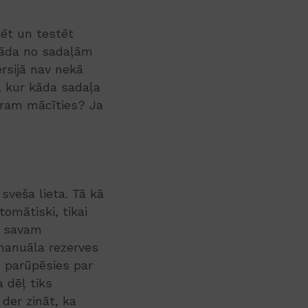
tēt un testēt
 kāda no sadaļām
ersijā nav nekā
, kur kāda sadaļa
varam mācīties? Ja
sveša lieta. Tā kā
omātiski, tikai
īt savam
 manuāla rezerves
s parūpēsies par
 dēļ tiks
 der zināt, ka