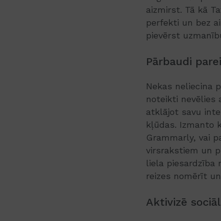
aizmirst. Tā kā Ta
perfekti un bez a
pievērst uzmanību
Pārbaudi pare
Nekas neliecina p
noteikti nevēlies
atklājot savu inte
kļūdas. Izmanto 
Grammarly, vai p
virsrakstiem un p
liela piesardzība
reizes nomērīt un t
Aktivizē sociā