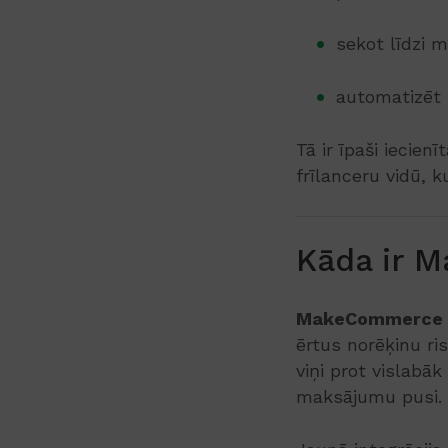
sekot līdzi 
automatizēt 
Tā ir īpaši iecie
frīlanceru vidū, 
Kāda ir 
MakeCommerce
ērtus norēķinu ri
viņi prot vislabā
maksājumu pusi.