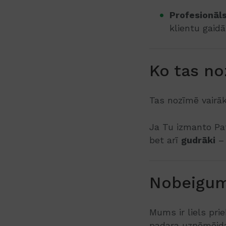
Profesionāls
klientu gaid
Ko tas n
Tas nozīmē vairā
Ja Tu izmanto Pats
bet arī
gudrāki
– 
Nobeigu
Mums ir liels pri
padara uzņēmējda