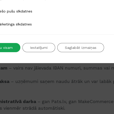
rēķinu dažu sekunžu laikā.
u sīkdatnes
ešo pušu sīkdatnes
a sīkdatnes
rketinga sīkdatnes
o rēķinu apmaksas pieredzi, samazina kļūdu risku u
tu visam
Iestatījumi
Saglabāt izmaiņas
 ir svarīgi?
ntam
– vairs nav jāievada IBAN numuri, summas vai 
aksa
– uzņēmumi saņem naudu ātrāk un var labāk 
istratīvā darba
– gan Pats.lv, gan MakeCommerce
s vienmēr strādā automātiski.