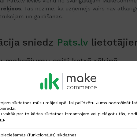
 ar Pats.lv ievieš vienu no svarīgākajām MakeComme
 rēķinos
. Tas nozīmē, ka uzņēmējs vairs nav atkar
trukcijām un gaidīšanas.
ācija sniedz
Pats.lv
lietotāji
 maksājumu saiti katrā rēķinā
ģenerētajos rēķinos automātiski iekļausies
MakeCo
e
.
Klients var vienkārši:
,
ojam sīkdatnes mūsu mājaslapā, lai palīdzētu Jums nodrošināt l
pieredzi.
u vairāk par to kādas sīkdatnes izmantojam vai pielāgotu tās, dodi
norēķinu pogas,
em
.
ev ērtāko maksājuma veidu,
amās (funkcionālās) sīkdatnes
pieciešamās (funkcionālās) sīkdatnes