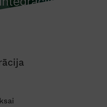
ācija
ksai