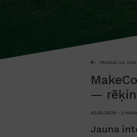
Atpakaļ uz visi
MakeCom
— rēķin
02.02.2026
2 min
Jauna int