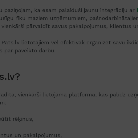
ku paziņojam, ka esam palaiduši jaunu integrāciju ar
usīgu rīku maziem uzņēmumiem, pašnodarbinātajie
n vienkārši pārvaldīt savus pakalpojumus, klientus u
 Pats.lv lietotājiem vēl efektīvāk organizēt savu ikd
par paveikto darbu.
s.lv?
 radīta, vienkārši lietojama platforma, kas palīdz u
em:
sūtīt rēķinus,
ientus un pakalpojumus,