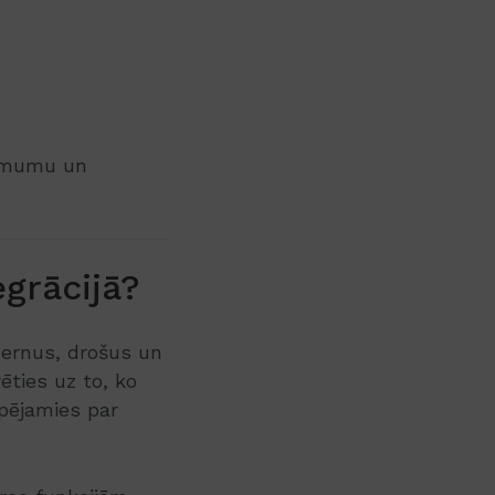
ņēmumu un
grācijā?
ernus, drošus un
ēties uz to, ko
ūpējamies par