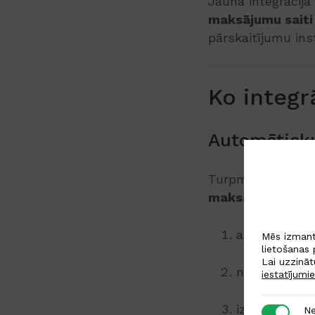
Jaunā integrācija
maksājumu saiti
pārskaitījumu ins
Ko integr
Automātisku
Turpmāk Pats.lv 
maksājumu sait
atvērt rēķinu
Mēs izmant
lietošanas 
Lai uzzināt
nospiest uz 
iestatījumi
izvēlēties s
Nepiecieš
Ne