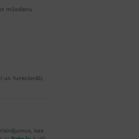
lst mūsdienu
i un funkcionāli,
 risinājumus, kas
a ar
Pats.lv
ir vēl