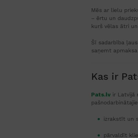
Mēs ar lielu prie
– ērtu un daudzp
kurš vēlas ātri u
Šī sadarbība ļaus
saņemt apmaksas 
Kas ir Pat
Pats.lv
ir Latvijā
pašnodarbinātaji
izrakstīt un 
pārvaldīt kl