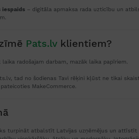
 iespaids
– digitāla apmaksa rada uzticību un atbi
ām.
ozīmē
Pats.lv
klientiem?
k laika radošajam darbam, mazāk laika papīriem.
.lv, tad no šodienas Tavi rēķini kļūst ne tikai skaist
pateicoties MakeCommerce.
mā
eks turpināt atbalstīt Latvijas uzņēmējus un attīstīt
rbību vienkāršāku, ātrāku un modernāku. Integrācij