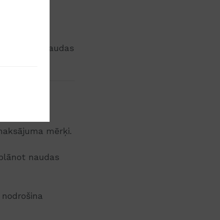
n paātrina naudas
maksājuma mērķi.
plānot naudas
 nodrošina