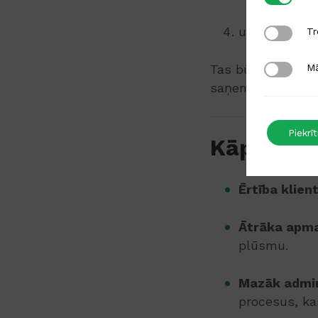
un apmaksāt 
Trešo puš
Tr
Mārketing
Mā
Tas būtiski uzlab
saņemšanu.
Piekrī
Kāpēc tas
Ērtība klie
Ātrāka apm
plūsmu.
Mazāk admin
procesus, ka