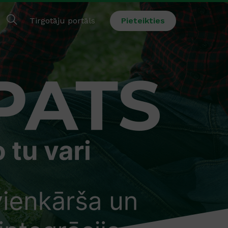
Tirgotāju portāls
Pieteikties