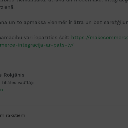
rzienā.
šana un to apmaksa vienmēr ir ātra un bez sarežģīju
amācību vari iepazīties šeit:
https://makecommerce.
erce-integracija-ar-pats-lv/
s Rokjānis
 filiāles vadītājs
in
em rakstiem