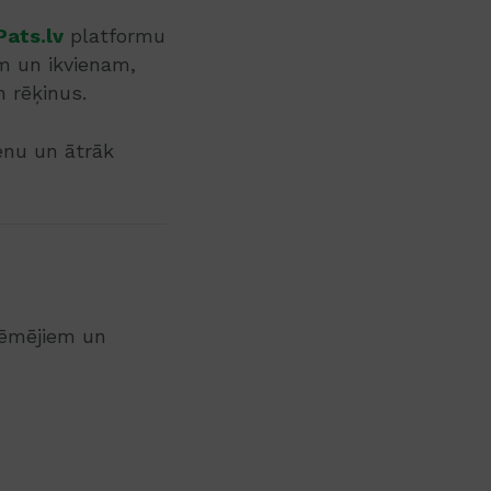
Pats.lv
platformu
m un ikvienam,
n rēķinus.
ienu un ātrāk
zņēmējiem un