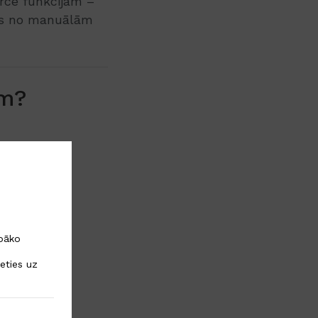
rce funkcijām –
īgs no manuālām
em?
mmerce
abāko
eties uz