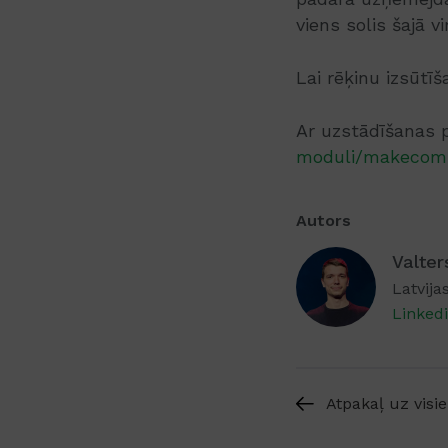
viens solis šajā vi
Lai rēķinu izsūtī
Ar uzstādīšanas p
moduli/makecomm
Autors
Valter
Latvijas
Linked
Atpakaļ uz visi