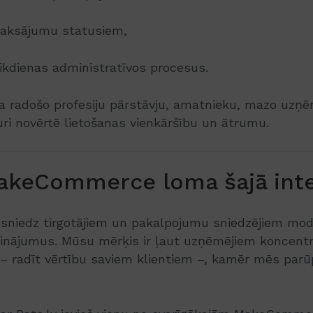
maksājumu statusiem,
ikdienas administratīvos procesus.
nīta radošo profesiju pārstāvju, amatnieku, mazo uz
kuri novērtē lietošanas vienkāršību un ātrumu.
MakeCommerce loma šajā inte
sniedz tirgotājiem un pakalpojumu sniedzējiem mod
sinājumus. Mūsu mērķis ir ļaut uzņēmējiem koncentr
k – radīt vērtību saviem klientiem –, kamēr mēs par