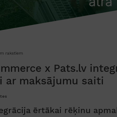
em rakstiem
merce x Pats.lv integr
i ar maksājumu saiti
ūtes
egrācija ērtākai rēķinu apma