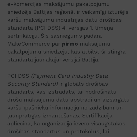
e-komercijas maksājumu pakalpojumu
sniedzējs Baltijas reģionā, ir veiksmīgi izturējis
karšu maksājumu industrijas datu drošības
standarta (PCI DSS) 4. versijas 1. līmeņa
sertifikāciju. Šis sasniegums padara
MakeCommerce par
pirmo
maksājumu
pakalpojumu sniedzēju, kas atbilst šī stingrā
standarta jaunākajai versijai Baltijā.
PCI DSS
(Payment Card Industry Data
Security Standard)
ir globāls drošības
standarts, kas izstrādāts, lai nodrošinātu
drošu maksājumu datu apstrādi un aizsargātu
karšu īpašnieku informāciju no zādzībām un
ļaunprātīgas izmantošanas. Sertifikācija
apliecina, ka organizācija ievēro visaugstākos
drošības standartus un protokolus, lai