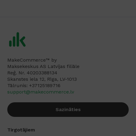
MakeCommerce™ by
Maksekeskus AS Latvijas filiāle
Reģ. Nr. 40203388134
Skanstes iela 12, Rīga, LV-1013
Tālrunis: +37125189716‬
support@makecommerce.lv
Sazināties
Tirgotājiem