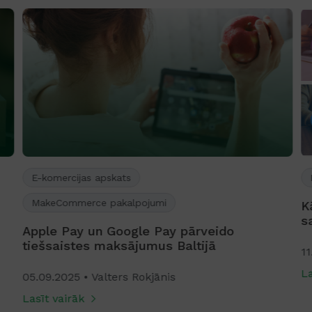
E-komercijas apskats
MakeCommerce pakalpojumi
K
s
Apple Pay un Google Pay pārveido
tiešsaistes maksājumus Baltijā
11
La
05.09.2025
Valters Rokjānis
Lasīt vairāk