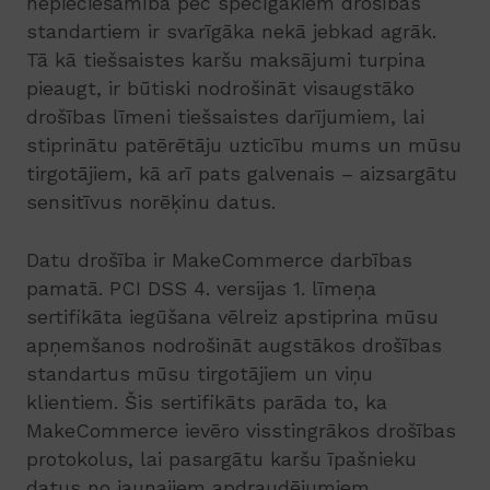
nepieciešamība pēc spēcīgākiem drošības
standartiem ir svarīgāka nekā jebkad agrāk.
Tā kā tiešsaistes karšu maksājumi turpina
pieaugt, ir būtiski nodrošināt visaugstāko
drošības līmeni tiešsaistes darījumiem, lai
stiprinātu patērētāju uzticību mums un mūsu
tirgotājiem, kā arī pats galvenais – aizsargātu
sensitīvus norēķinu datus.
Datu drošība ir MakeCommerce darbības
pamatā. PCI DSS 4. versijas 1. līmeņa
sertifikāta iegūšana vēlreiz apstiprina mūsu
apņemšanos nodrošināt augstākos drošības
standartus mūsu tirgotājiem un viņu
klientiem. Šis sertifikāts parāda to, ka
MakeCommerce ievēro visstingrākos drošības
protokolus, lai pasargātu karšu īpašnieku
datus no jaunajiem apdraudējumiem.