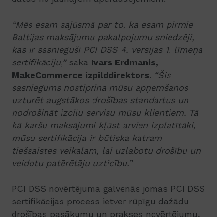
“Mēs esam sajūsmā par to, ka esam pirmie
Baltijas maksājumu pakalpojumu sniedzēji,
kas ir sasnieguši PCI DSS 4. versijas 1. līmeņa
sertifikāciju,”
saka
Ivars Erdmanis,
MakeCommerce izpilddirektors
.
“Šis
sasniegums nostiprina mūsu apņemšanos
uzturēt augstākos drošības standartus un
nodrošināt izcilu servisu mūsu klientiem. Tā
kā karšu maksājumi kļūst arvien izplatītāki,
mūsu sertifikācija ir būtiska katram
tiešsaistes veikalam, lai uzlabotu drošību un
veidotu patērētāju uzticību.”
PCI DSS novērtējuma galvenās jomas PCI DSS
sertifikācijas process ietver rūpīgu dažādu
drošības pasākumu un prakses novērtējumu,