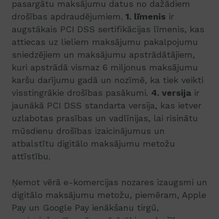
pasargātu maksājumu datus no dažādiem
drošības apdraudējumiem.
1. līmenis
ir
augstākais PCI DSS sertifikācijas līmenis, kas
attiecas uz lieliem maksājumu pakalpojumu
sniedzējiem un maksājumu apstrādātājiem,
kuri apstrādā vismaz 6 miljonus maksājumu
karšu darījumu gadā un nozīmē, ka tiek veikti
visstingrākie drošības pasākumi.
4. versija
ir
jaunākā PCI DSS standarta versija, kas ietver
uzlabotas prasības un vadlīnijas, lai risinātu
mūsdienu drošības izaicinājumus un
atbalstītu digitālo maksājumu metožu
attīstību.
Ņemot vērā e-komercijas nozares izaugsmi un
digitālo maksājumu metožu, piemēram, Apple
Pay un Google Pay ienākšanu tirgū,