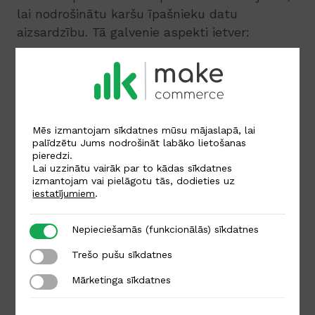
lai nodrošinātu karšu īpašnieku datu
aizsardzību. Tā galvenie aspekti ietver:
Drošas tīkla un sistēmu uzturēšana,
piemērojot drošas konfigurācijas visām
tās komponentēm.
Mēs izmantojam sīkdatnes mūsu mājaslapā, lai
Striktas drošības kontroles ieviešana un
palīdzētu Jums nodrošināt labāko lietošanas
kontu datu aizsardzību, izmantojot
pieredzi.
spēcīgu šifrēšanu.
Lai uzzinātu vairāk par to kādas sīkdatnes
izmantojam vai pielāgotu tās, dodieties uz
iestatījumiem
.
Ievainojamību pārvaldības programmas
ieviešanu, lai aizsargātu sistēmas un
Nepieciešamās (funkcionālās) sīkdatnes
Nepieciešamās (funkcionālās) sīkdatnes
tīklus no ļaunprātīgas programmatūras.
Trešo pušu sīkdatnes
Trešo pušu sīkdatnes
Drošu sistēmu un programmatūras
izstrādi un uzturēšanu.
Mārketinga sīkdatnes
Mārketinga sīkdatnes
Stingru piekļuves kontroles pasākumu