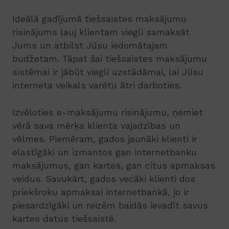
Ideālā gadījumā tiešsaistes maksājumu
risinājums ļauj klientam viegli samaksāt
Jums un atbilst Jūsu iedomātajam
budžetam. Tāpat šai tiešsaistes maksājumu
sistēmai ir jābūt viegli uzstādāmai, lai Jūsu
interneta veikals varētu ātri darboties.
Izvēloties e-maksājumu risinājumu, ņemiet
vērā sava mērķa klienta vajadzības un
vēlmes. Piemēram, gados jaunāki klienti ir
elastīgāki un izmantos gan internetbanku
maksājumus, gan kartes, gan citus apmaksas
veidus. Savukārt, gados vecāki klienti dos
priekšroku apmaksai internetbankā, jo ir
piesardzīgāki un reizēm baidās ievadīt savus
kartes datus tiešsaistē.