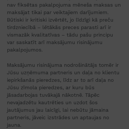
nav fiksētas pakalpojuma mēneša maksas un
maksājat tikai par veiktajiem darījumiem.
Būtiski ir kritiski izvērtēt, jo līdzīgi kā preču
tirdzniecībā – lētākās preces parasti arī ir
vismazāk kvalitatīvas – tādu pašu principu
var saskatīt arī maksājumu risinājumu
pakalpojumos.
Maksājumu risinājuma nodrošinātājs tomēr ir
Jūsu uzņēmuma partneris un daļa no klientu
iepirkšanās pieredzes, līdz ar to arī daļa no
Jūsu zīmola pieredzes, ar kuru būs
jāsadarbojas tuvākajā nākotnē. Tāpēc
nevajadzētu kautrēties un uzdot šos
jautājumus jau laicīgi, lai nebūtu jāmaina
partneris, jāveic izstrādes un aptaujas no
jauna.