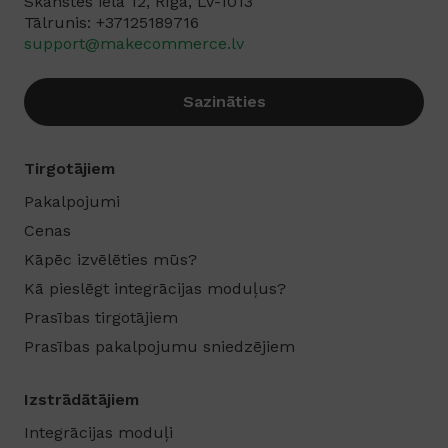
Skanstes iela 12, Rīga, LV-1013
Tālrunis: +37125189716‬
support@makecommerce.lv
Sazināties
Tirgotājiem
Pakalpojumi
Cenas
Kāpēc izvēlēties mūs?
Kā pieslēgt integrācijas moduļus?
Prasības tirgotājiem
Prasības pakalpojumu sniedzējiem
Izstrādātājiem
Integrācijas moduļi