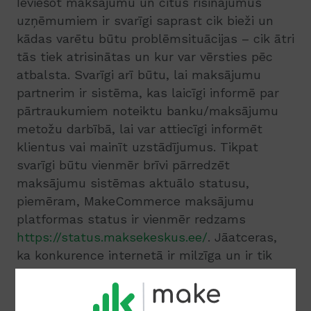
Ieviešot maksājumu un citus risinājumus
uzņēmumiem ir svarīgi saprast cik bieži un
kādas varētu būtu problēmsituācijas – cik ātri
tās tiek atrisinātas un kur var vērsties pēc
atbalsta. Svarīgi arī būtu, lai maksājumu
partnerim ir sistēma, kas laicīgi informē par
pārtraukumiem noteiktu banku/maksājumu
metožu darbībā, lai var attiecīgi informēt
klientus vai mainīt uzstādījumus. Tikpat
svarīgi būtu vienmēr brīvi pārredzēt
maksājumu sistēmas aktuālo statusu,
piemēram, MakeCommerce maksājumu
platformas status ir vienmēr redzams
https://status.maksekeskus.ee/
. Jāatceras,
ka konkurence internetā ir milzīga un ir tik
daudz alternatīvu e-veikalu, kas ir gatavi
pieņemt Jūsu klienta pasūtījumu, kad to nav
iespējams izdarīt pie jums