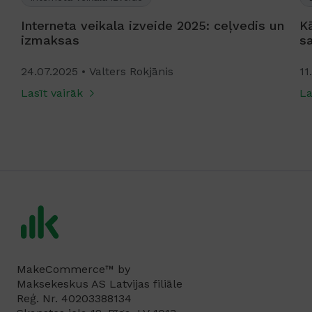
Interneta veikala izveide 2025: ceļvedis un
K
izmaksas
s
24.07.2025
Valters Rokjānis
11
Lasīt vairāk
La
MakeCommerce™ by
Maksekeskus AS Latvijas filiāle
Reģ. Nr. 40203388134