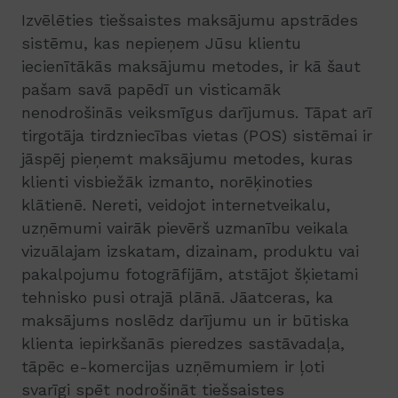
Izvēlēties tiešsaistes maksājumu apstrādes
sistēmu, kas nepieņem Jūsu klientu
iecienītākās maksājumu metodes, ir kā šaut
pašam savā papēdī un visticamāk
nenodrošinās veiksmīgus darījumus. Tāpat arī
tirgotāja tirdzniecības vietas (POS) sistēmai ir
jāspēj pieņemt maksājumu metodes, kuras
klienti visbiežāk izmanto, norēķinoties
klātienē. Nereti, veidojot internetveikalu,
uzņēmumi vairāk pievērš uzmanību veikala
vizuālajam izskatam, dizainam, produktu vai
pakalpojumu fotogrāfijām, atstājot šķietami
tehnisko pusi otrajā plānā. Jāatceras, ka
maksājums noslēdz darījumu un ir būtiska
klienta iepirkšanās pieredzes sastāvadaļa,
tāpēc e-komercijas uzņēmumiem ir ļoti
svarīgi spēt nodrošināt tiešsaistes