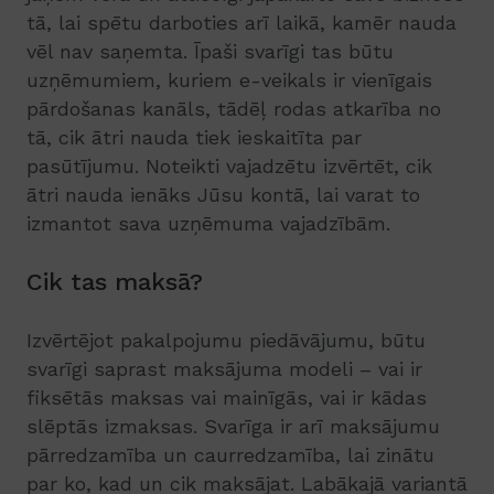
tā, lai spētu darboties arī laikā, kamēr nauda
vēl nav saņemta. Īpaši svarīgi tas būtu
uzņēmumiem, kuriem e-veikals ir vienīgais
pārdošanas kanāls, tādēļ rodas atkarība no
tā, cik ātri nauda tiek ieskaitīta par
pasūtījumu. Noteikti vajadzētu izvērtēt, cik
ātri nauda ienāks Jūsu kontā, lai varat to
izmantot sava uzņēmuma vajadzībām.
Cik tas maksā?
Izvērtējot pakalpojumu piedāvājumu, būtu
svarīgi saprast maksājuma modeli – vai ir
fiksētās maksas vai mainīgās, vai ir kādas
slēptās izmaksas. Svarīga ir arī maksājumu
pārredzamība un caurredzamība, lai zinātu
par ko, kad un cik maksājat. Labākajā variantā