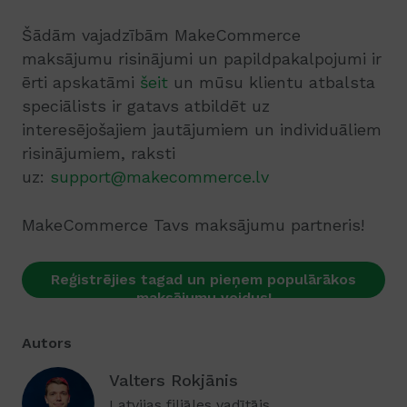
Šādām vajadzībām MakeCommerce
maksājumu risinājumi un papildpakalpojumi ir
ērti apskatāmi
šeit
un mūsu klientu atbalsta
speciālists ir gatavs atbildēt uz
interesējošajiem jautājumiem un individuāliem
risinājumiem, raksti
uz:
support@makecommerce.lv
MakeCommerce Tavs maksājumu partneris!
Reģistrējies tagad un pieņem populārākos
maksājumu veidus!
Autors
Valters Rokjānis
Latvijas filiāles vadītājs