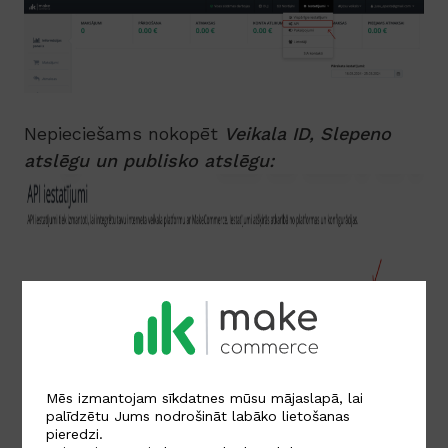
Nepieciešams nokopēt
Veikala ID,
Slepeno
atslēgu un publisko atslēgu:
Mēs izmantojam sīkdatnes mūsu mājaslapā, lai
palīdzētu Jums nodrošināt labāko lietošanas
pieredzi.
Un tās nepieciešams attiecīgi ievietot šeit un