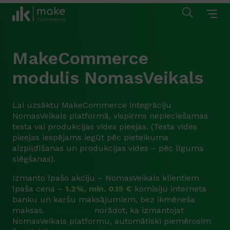
MakeCommerce
modulis NomasVeikals
Lai uzsāktu MakeCommerce integrāciju
NomasVeikals platformā, vispirms nepieciešamas
testa vai produkcijas vides pieejas. (Testa vides
pieejas iespējams iegūt pēc pieteikuma
aizpildīšanas un produkcijas vides – pēc līguma
slēgšanas).
Izmanto īpašo akciju – NomasVeikals klientiem
īpaša cena –
1.2%, min. 0.15 €
komisiju interneta
banku un karšu maksājumiem, bez ikmēneša
maksas.
Pieteikumā
norādot, ka izmantojat
NomasVeikals platformu, automātiski piemērosim