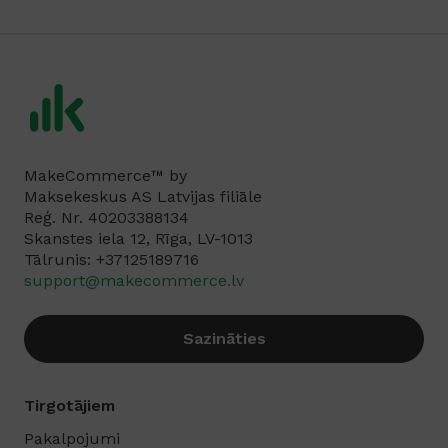
MakeCommerce™ by
Maksekeskus AS Latvijas filiāle
Reģ. Nr. 40203388134
Skanstes iela 12, Rīga, LV-1013
Tālrunis: +37125189716‬
support@makecommerce.lv
Sazināties
Tirgotājiem
Pakalpojumi